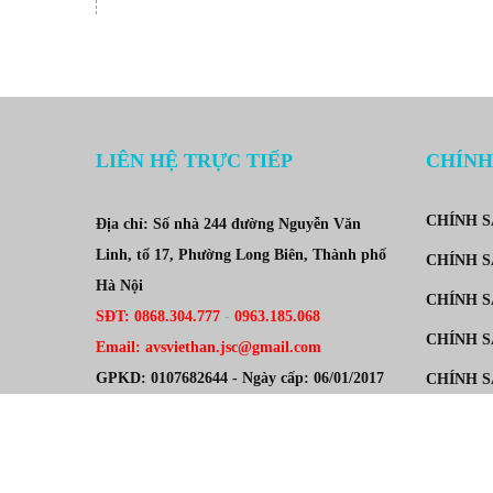
LIÊN HỆ TRỰC TIẾP
CHÍNH
CHÍNH 
Địa chỉ: Số nhà 244 đường Nguyễn Văn
Linh, tổ 17, Phường Long Biên, Thành phố
CHÍNH S
Hà Nội
CHÍNH S
SĐT: 0868.304.777
-
0963.185.068
CHÍNH S
Email: avsviethan.jsc@gmail.com
GPKD: 0107682644 - Ngày cấp: 06/01/2017
CHÍNH 
- Nơi cấp: Sở kế hoạch và đầu tư TP.Hà Nội
ĐĂNG K