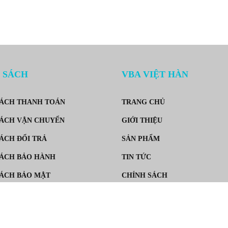
 SÁCH
VBA VIỆT HÀN
SÁCH THANH TOÁN
TRANG CHỦ
ÁCH VẬN CHUYỂN
GIỚI THIỆU
ÁCH ĐỔI TRẢ
SẢN PHẨM
ÁCH BẢO HÀNH
TIN TỨC
SÁCH BẢO MẬT
CHÍNH SÁCH
Ý THÀNH VIÊN
LIÊN HỆ TRỰC TIẾP