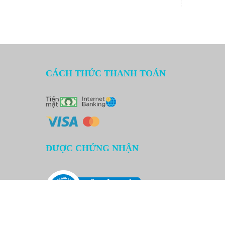
CÁCH THỨC THANH TOÁN
ĐƯỢC CHỨNG NHẬN