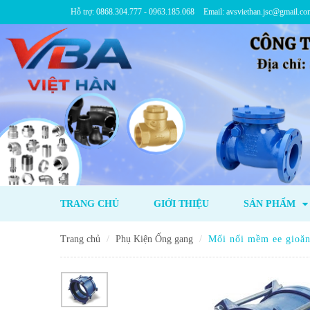
Hỗ trợ: 0868.304.777 - 0963.185.068
Email: avsviethan.jsc@gmail.co
TRANG CHỦ
GIỚI THIỆU
SẢN PHẨM
Trang chủ
Phụ Kiện Ống gang
Mối nối mềm ee gioă