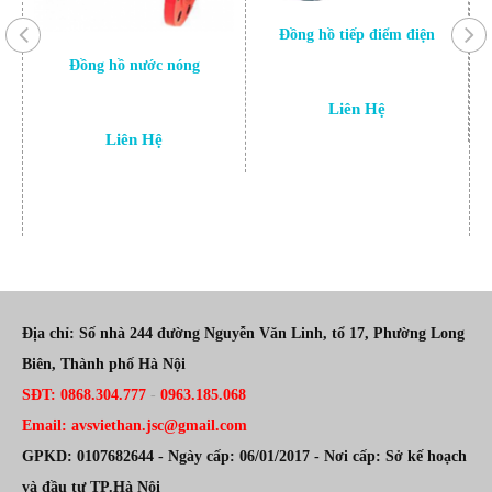
Đồng hồ tiếp điểm điện
Đồng hồ nước nóng
Liên Hệ
Liên Hệ
Địa chỉ: Số nhà 244 đường Nguyễn Văn Linh, tổ 17, Phường Long
Biên, Thành phố Hà Nội
SĐT: 0868.304.777
-
0963.185.068
Email: avsviethan.jsc@gmail.com
GPKD: 0107682644 - Ngày cấp: 06/01/2017 - Nơi cấp: Sở kế hoạch
và đầu tư TP.Hà Nội